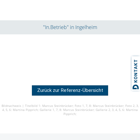
"In.Betrieb" in Ingelheim
Zurück zur Referenz-Übersicht
Bildnachweis |
Titelbild 1: Marcus Steinbrücker;
Foto 1, 7, 8: Marcus Steinbrücker;
Foto 2, 3,
4, 5, 6: Martina Pipprich;
Gallerie 1, 7, 8: Marcus Steinbrücker;
Gallerie 2, 3, 4, 5, 6: Martina
Pipprich;