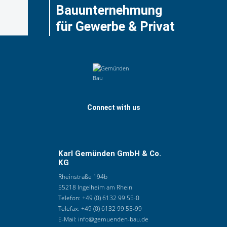
Bauunternehmung
für Gewerbe & Privat
Connect with us
Karl Gemünden GmbH & Co.
KG
Rheinstraße 194b
55218 Ingelheim am Rhein
Telefon:
+49 (0) 6132 99 55-0
Telefax:
+49 (0) 6132 99 55-99
E-Mail:
info@gemuenden-bau.de