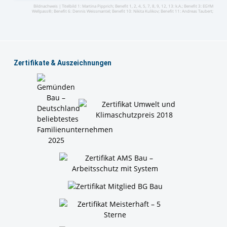
Bildnachweis |
Titelbild 1: Martina Pipprich;
Benefit 1, 2, 4, 5, 7, 8, 9, 12, 13: k.A.;
Benefit 3: EGYM
Wellpass®;
Benefit 6: Dennis Weissmantel;
Benefit 10: Nikita Kulikov;
Benefit 11: Andreas Taubert;
Zertiﬁkate & Auszeichnungen