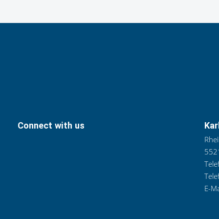
Connect with us
Kar
Rhei
5521
Tele
Tele
E-Ma