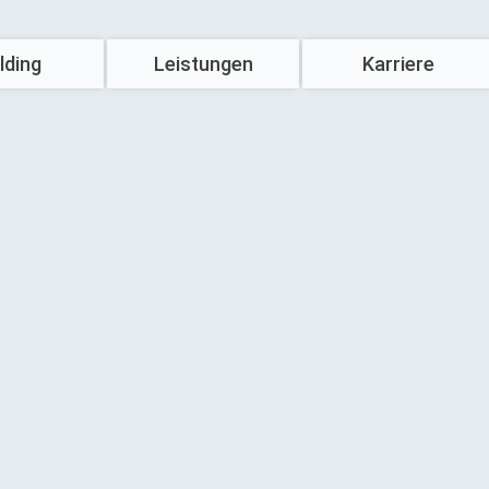
lding
Leistungen
Karriere
Hausbau
Komm‘ ins Team
Wohnimmobilien
Stellenangebote
Gewerbeimmobilien
Ausbildung
U
Forschungs- und Laborgebäude
Studium
Spezialimmobilien
Benefits