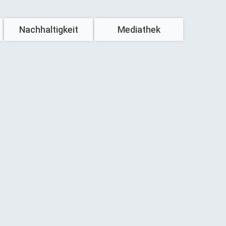
Nachhaltigkeit
Mediathek
Unser Beitrag
Azubis & Studis
Haustechnik
Häuslebauer
mweltfreundliches Bauen
Innovationen