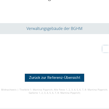
Verwaltungsgebäude der BGHM
Zurück zur Referenz-Übersicht
Bildnachweis |
Titelbild 1: Martina Pipprich;
Alle Fotos 1, 2, 3, 4, 5, 6, 7, 8: Martina Pipprich;
Gallerie 1, 2, 3, 4, 5, 6, 7, 8: Martina Pipprich;