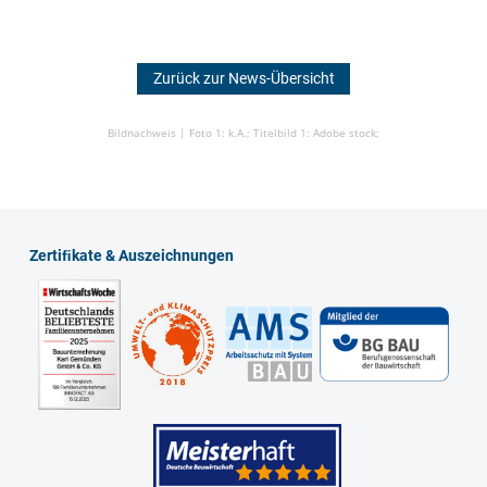
Zurück zur News-Übersicht
Bildnachweis |
Foto 1: k.A.;
Titelbild 1: Adobe stock;
Zertiﬁkate & Auszeichnungen