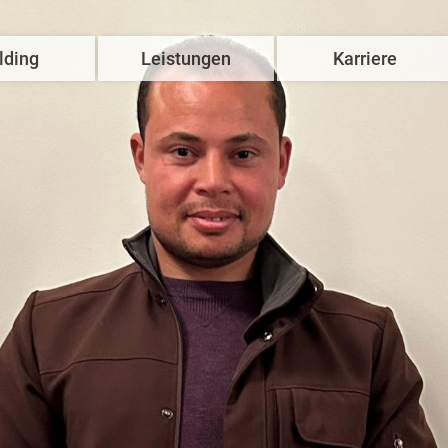
lding
Leistungen
Karriere
Hausbau
Komm‘ ins Team
Wohnimmobilien
Stellenangebote
Gewerbeimmobilien
Ausbildung
U
Forschungs- und Laborgebäude
Studium
Spezialimmobilien
Benefits