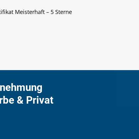
rnehmung
rbe & Privat