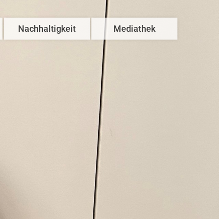
Nachhaltigkeit
Mediathek
Unser Beitrag
Azubis & Studis
Haustechnik
Häuslebauer
mweltfreundliches Bauen
Innovationen