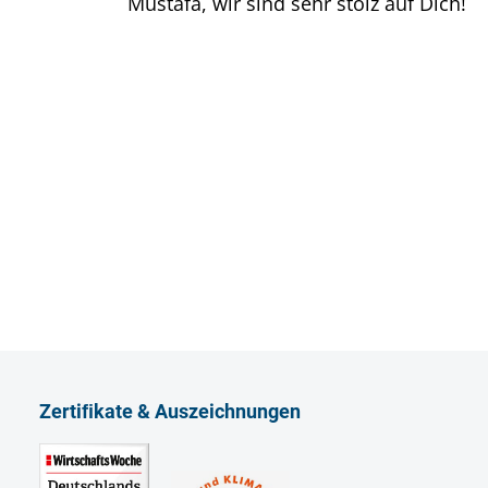
Mustafa, wir sind sehr stolz auf Dich!
Zertiﬁkate & Auszeichnungen