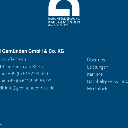
l Gemünden GmbH & Co. KG
nstraße 194b
Über uns
8 Ingelheim am Rhein
Leistungen
fon:
+49 (0) 6132 99 55-0
Karriere
fax:
+49 (0) 6132 99 55-99
Nachhaltigkeit & Inn
il:
info@gemuenden-bau.de
Mediathek
G