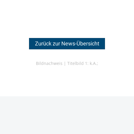
Zurück zur News-Übersicht
Bildnachweis |
Titelbild 1: k.A.;