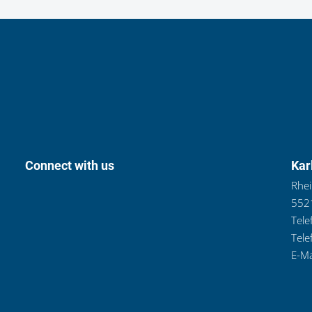
Connect with us
Kar
Rhei
5521
Tele
Tele
E-Ma