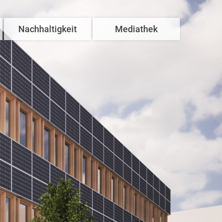
Nachhaltigkeit
Mediathek
Unser Beitrag
Azubis & Studis
Haustechnik
Häuslebauer
mweltfreundliches Bauen
Innovationen