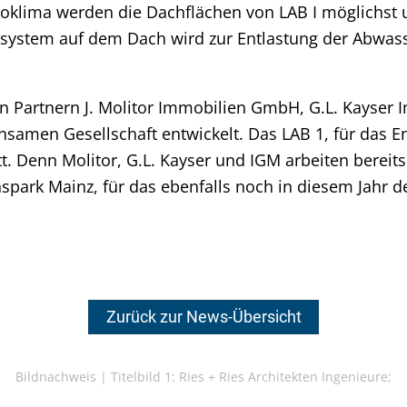
roklima werden die Dachflächen von LAB I möglichst 
ystem auf dem Dach wird zur Entlastung der Abwas
en Partnern J. Molitor Immobilien GmbH, G.L. Kayse
nsamen Gesellschaft entwickelt. Das LAB 1, für das 
itt. Denn Molitor, G.L. Kayser und IGM arbeiten bereit
park Mainz, für das ebenfalls noch in diesem Jahr de
Zurück zur News-Übersicht
Bildnachweis |
Titelbild 1: Ries + Ries Architekten Ingenieure;