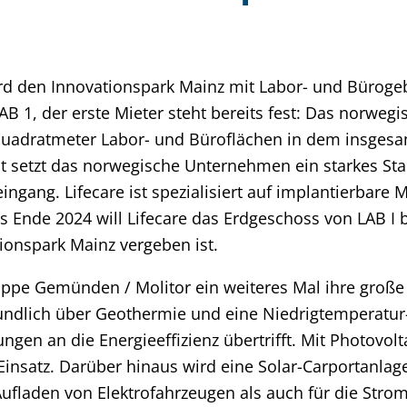
d den Innovationspark Mainz mit Labor- und Büroge
LAB 1, der erste Mieter steht bereits fest: Das norw
 Quadratmeter Labor- und Büroflächen in dem insges
etzt das norwegische Unternehmen ein starkes Start
ngang. Lifecare ist spezialisiert auf implantierbare
s Ende 2024 will Lifecare das Erdgeschoss von LAB I b
ionspark Mainz vergeben ist.
ppe Gemünden / Molitor ein weiteres Mal ihre große 
undlich über Geothermie und eine Niedrigtemperatur
rungen an die Energieeffizienz übertrifft. Mit Phot
insatz. Darüber hinaus wird eine Solar-Carportanlag
ufladen von Elektrofahrzeugen als auch für die Str