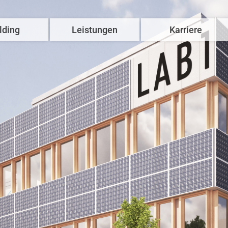
lding
Leistungen
Karriere
Hausbau
Komm‘ ins Team
Wohnimmobilien
Stellenangebote
Gewerbeimmobilien
Ausbildung
U
Forschungs- und Laborgebäude
Studium
Spezialimmobilien
Benefits