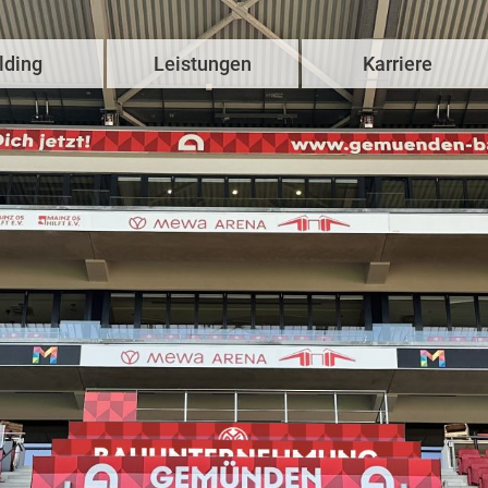
lding
Leistungen
Karriere
Hausbau
Komm‘ ins Team
Wohnimmobilien
Stellenangebote
Gewerbeimmobilien
Ausbildung
U
Forschungs- und Laborgebäude
Studium
Spezialimmobilien
Benefits