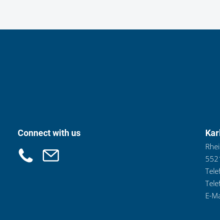
Connect with us
Kar
Rhei
5521
Tele
Tele
E-Ma