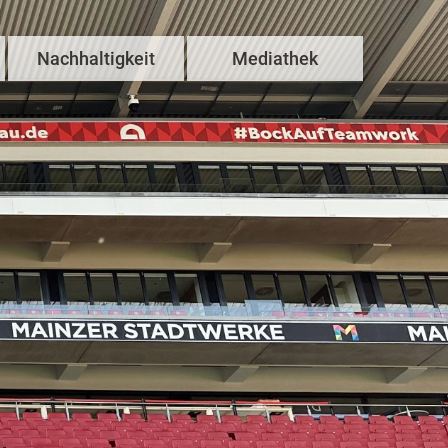
Nachhaltigkeit
Mediathek
Unser Beitrag
Azubis & Studis
Haustechnik
Häuslebauer
mweltfreundliches Bauen
Innovationen