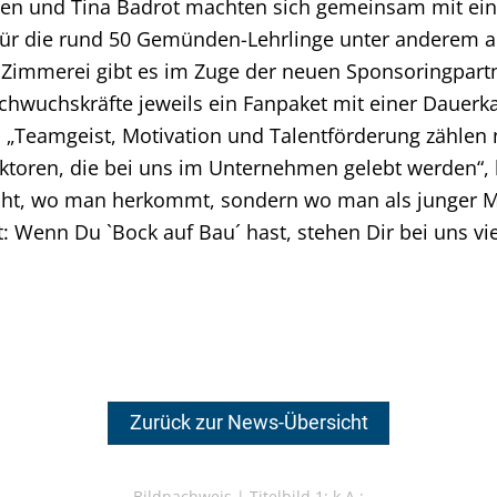
n und Tina Badrot machten sich gemeinsam mit ein
 Für die rund 50 Gemünden-Lehrlinge unter anderem
Zimmerei gibt es im Zuge der neuen Sponsoringpart
wuchskräfte jeweils ein Fanpaket mit einer Dauerkar
 „Teamgeist, Motivation und Talentförderung zählen 
sfaktoren, die bei uns im Unternehmen gelebt werden
nicht, wo man herkommt, sondern wo man als junger 
t: Wenn Du `Bock auf Bau´ hast, stehen Dir bei uns v
Zurück zur News-Übersicht
Bildnachweis |
Titelbild 1: k.A.;