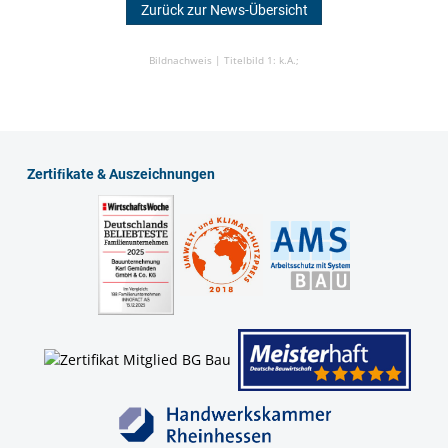
Zurück zur News-Übersicht
Bildnachweis |
Titelbild 1: k.A.;
Zertiﬁkate & Auszeichnungen