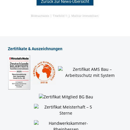
Zurück zur News-Übersicht
Bildnachweis |
Titelbild 1: J. Molitor Immobilien;
Zertiﬁkate & Auszeichnungen