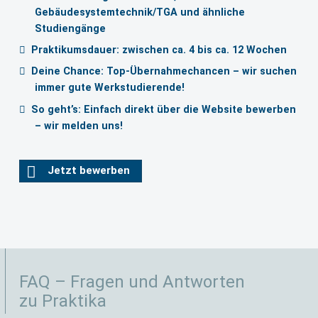
Gebäudesystemtechnik/TGA und ähnliche
Studiengänge
Praktikumsdauer: zwischen ca. 4 bis ca. 12 Wochen
Deine Chance: Top-Übernahmechancen – wir suchen
immer gute Werkstudierende!
So geht’s: Einfach direkt über die Website bewerben
– wir melden uns!
Jetzt bewerben
Das kommt auf Deinen Studiengang und Schwerpunkt, Deine
FAQ – Fragen und Antworten
Wünsche und auch auf unsere Kapazitäten an. Bei längeren Praktika
sind auch mehrere Abteilungen möglich. Das sind häufige
zu Praktika
Einsatzorte bei uns: