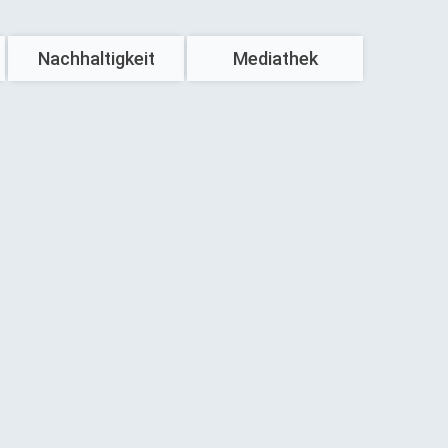
Nachhaltigkeit
Mediathek
Unser Beitrag
Azubis & Studis
Haustechnik
Häuslebauer
mweltfreundliches Bauen