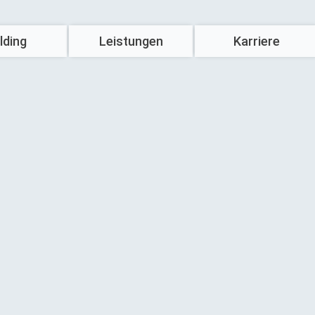
lding
Leistungen
Karriere
Hausbau
Komm‘ ins Team
Wohnimmobilien
Stellenangebote
Gewerbeimmobilien
Ausbildung
U