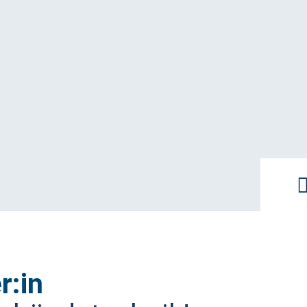
Forschungs- und Laborgebäude
Studium
Spezialimmobilien
Benefits
Umbau im Bestand
Unternehmensgruppe
r:in