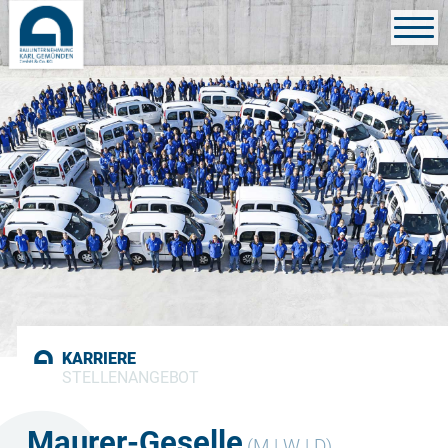
KARRIERE
STELLENANGEBOT
Maurer-Geselle
(M | W | D)