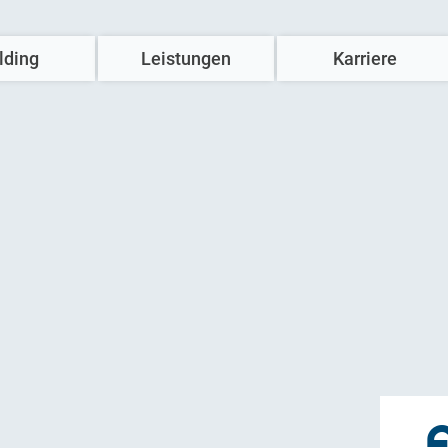
lding
Leistungen
Karriere
Hausbau
Komm‘ ins Team
Wohnimmobilien
Stellenangebote
Gewerbeimmobilien
Ausbildung
U
Forschungs- und Laborgebäude
Studium
Spezialimmobilien
Benefits