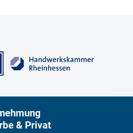
rnehmung
rbe & Privat