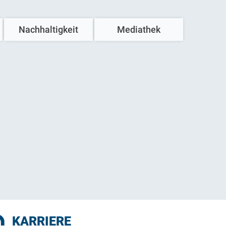
Nachhaltigkeit
Mediathek
Unser Beitrag
Azubis & Studis
Haustechnik
Häuslebauer
mweltfreundliches Bauen
Innovationen
KARRIERE