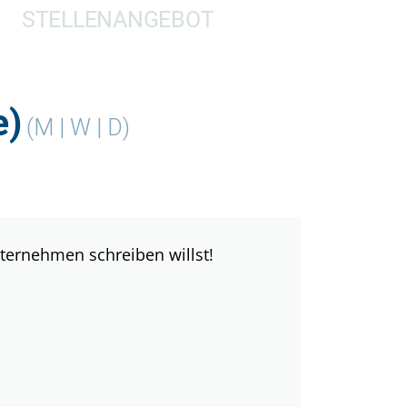
STELLENANGEBOT
e)
(M | W | D)
ternehmen schreiben willst!